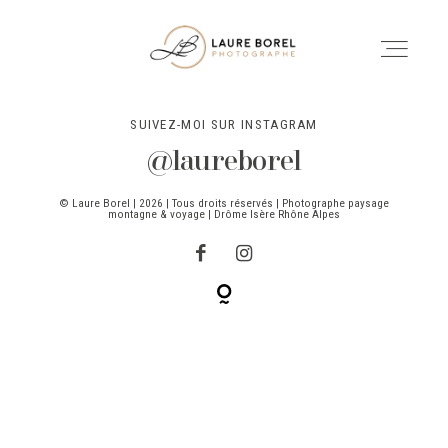
LAURE BOREL |
PHOTOGRAPHE
PAYSAGE, MONTAGNE
SUIVEZ-MOI SUR INSTAGRAM
ET VOYAGE
ACCUEIL
@laureborel
©
Laure Borel
| 2026 | Tous droits réservés | Photographe paysage
montagne & voyage | Drôme Isère Rhône Alpes
PORTFOLIO
Accueil
À PROPOS
Portfolio
CONTACT
À propos
MARIAGES & SÉANCES