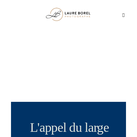
ACCUEIL
PORTFOLIO
À PROPOS
CONTACT
L'appel du large
MARIAGES & SÉANCES